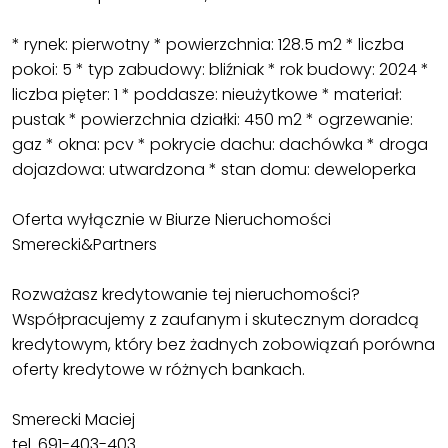
* rynek: pierwotny * powierzchnia: 128.5 m2 * liczba
pokoi: 5 * typ zabudowy: bliźniak * rok budowy: 2024 *
liczba pięter: 1 * poddasze: nieużytkowe * materiał:
pustak * powierzchnia działki: 450 m2 * ogrzewanie:
gaz * okna: pcv * pokrycie dachu: dachówka * droga
dojazdowa: utwardzona * stan domu: deweloperka
Oferta wyłącznie w Biurze Nieruchomości
Smerecki&Partners
Rozważasz kredytowanie tej nieruchomości?
Współpracujemy z zaufanym i skutecznym doradcą
kredytowym, który bez żadnych zobowiązań porówna
oferty kredytowe w różnych bankach.
Smerecki Maciej
tel. 691-403-403