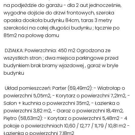
na podjeździe do garażu - dla 2 aut jednocześnie,
wygodne dojście do drzwi frontowych, szeroka
opaska dookoła budynku 84cm, taras 3 metry
szerokości na całej długości budynku ; łącznie po
85m2 na połowę domu
DZIAŁKA: Powierzchnia: 450 m2 Ogrodzona ze
wszystkich stron ; dwa miejsca parkingowe przed
budynkiem brak bramy wjazdowej , garaż w bryle
budynku
Układ pomieszczeń: Parter (69,49m2): - Wiatrołap o
powierzchni 5,05m2, - Korytarz o powierzchni 7,21m2, -
Salon + kuchnia o powierzchni 35m2, - Łazienka o
powierzchni 3,82 m2, - Garaż o powierzchni 18,41m2,
Piętro (58,63m2): - Korytarz o powierzchni 5,48m2 - 4
pokoje o powierzchniach 10,60 / 12,77 / 11,79 / 10,81 m2 -
Łazienka o powierzchni 7,18m2