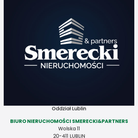
abyś mógł w końcu sam,
udać się na swoją
wyprawę życia. Po jakimś
czasie może zostaniesz
przewodnikiem ale zależy
to od Ciebie samego i
twojej charyzmy. Zależy to
również od Twego
przewodnika, z którym
poszedłeś w góry pierwszy
raz.
Świadectwa
charakterystyki
energetycznej
Oddział Lublin
BIURO NIERUCHOMOŚCI SMERECKI&PARTNERS
Wolska 11
20-411 LUBLIN