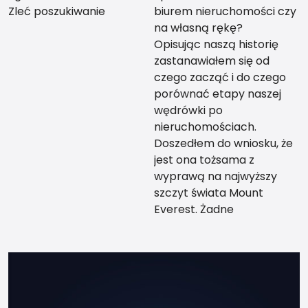
Zleć poszukiwanie
biurem nieruchomości czy
na własną rękę?
Opisując naszą historię
zastanawiałem się od
czego zacząć i do czego
porównać etapy naszej
wędrówki po
nieruchomościach.
Doszedłem do wniosku, że
jest ona tożsama z
wyprawą na najwyższy
szczyt świata Mount
Everest. Żadne
teoretyczne
przygotowanie nie da Ci
tego co przewodnik, który
zabierze Cię za rękę na
sam szczyt kilka razy, tak