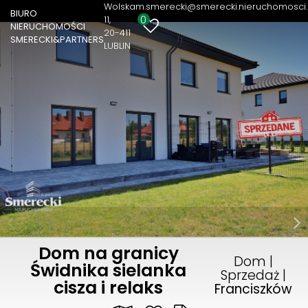
Wolska
m.smerecki@smerecki.nieruchomosci.
BIURO
0
11
NIERUCHOMOŚCI
20-411
SMERECKI&PARTNERS
LUBLIN
Dom na granicy
Dom |
Świdnika sielanka
Sprzedaż |
cisza i relaks
Franciszków