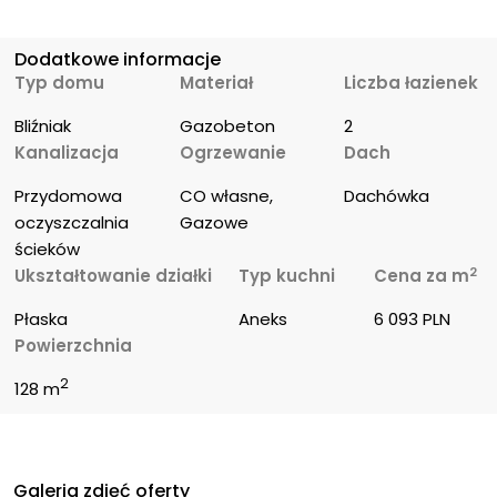
Dodatkowe informacje
Typ domu
Materiał
Liczba łazienek
Bliźniak
Gazobeton
2
Kanalizacja
Ogrzewanie
Dach
Przydomowa 
CO własne, 
Dachówka
oczyszczalnia 
Gazowe
ścieków
2
Ukształtowanie działki
Typ kuchni
Cena za m
Płaska
Aneks
6 093 PLN
Powierzchnia
2
128 m
Galeria zdjęć oferty