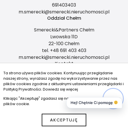
691403403
m.smerecki@smerecki.nieruchomosci.pl
Oddział Chełm
Smerecki&Partners Chełm
Lwowska 11D
22-100 Chełm
tel. +48 691 403 403
m.smerecki@smerecki.nieruchomosci.pl
Kontakt
Ta strona używa plików cookies. Kontynuując przeglądanie
m.smerecki@smerecki.nieruchomosci.pl
naszej strony, wyrażasz zgodę na wykorzystywanie przez nas
plików cookies zgodnie z aktualnymi ustawieniami przeglądarki i
691403403
Polityką Prywatności.
Dowiedz się więcej
Znajdziesz nas tu
Klikając "Akceptuję" zgadasz się na wykorzystywanie przez nas
Hej! Chętnie Ci pomogę
plików cookie.
AKCEPTUJĘ
© 2026 Wszystkie prawa zastrzeżone | Program dla biur
nieruchomości - asaricrm.com