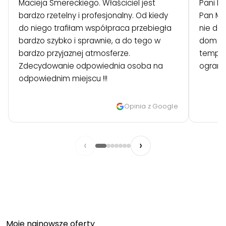
Macieja Smereckiego. Właściciel jest
Pani Ki
bardzo rzetelny i profesjonalny. Od kiedy
Pan Ma
do niego trafiłam współpraca przebiegła
nie do 
bardzo szybko i sprawnie, a do tego w
dom zo
bardzo przyjaznej atmosferze.
tempie, gdzie czas był m
Zdecydowanie odpowiednia osoba na
ograni
odpowiednim miejscu !!!
Opinia z Google
‹
›
Moje najnowsze oferty