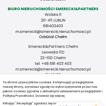
BIURO NIERUCHOMOŚCI SMERECKI&PARTNERS
Wolska 11
20-411 LUBLIN
691403403
m.smerecki@smerecki.nieruchomosci.pl
Oddział Chełm
Smerecki&Partners Chełm
Lwowska 11D
22-100 Chełm
tel. +48 691 403 403
m.smerecki@smerecki.nieruchomosci.pl
Kontakt
Ta strona używa plików cookies. Kontynuując przeglądanie
m.smerecki@smerecki.nieruchomosci.pl
naszej strony, wyrażasz zgodę na wykorzystywanie przez nas
plików cookies zgodnie z aktualnymi ustawieniami przeglądarki i
691403403
Polityką Prywatności.
Dowiedz się więcej
Znajdziesz nas tu
Klikając "Akceptuję" zgadasz się na wykorzystywanie przez nas