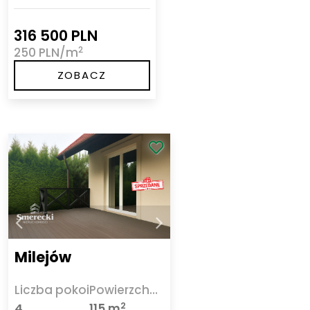
316 500 PLN
2
250 PLN/m
ZOBACZ
Milejów
Liczba pokoi
Powierzchnia
2
4
115 m