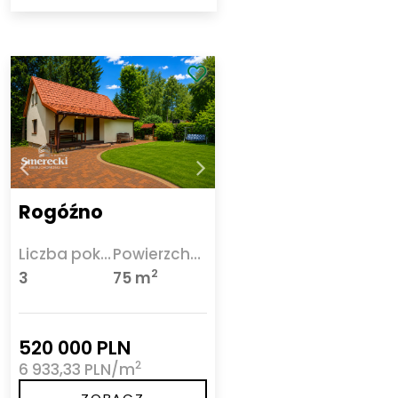
Rogóźno
Liczba pokoi
Powierzchnia
2
3
75 m
520 000 PLN
2
6 933,33 PLN/m