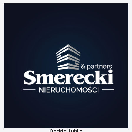
tego co przewodnik, który
zabierze Cię za rękę na
sam szczyt kilka razy, tak
abyś mógł w końcu sam,
udać się na swoją
wyprawę życia. Po jakimś
czasie może zostaniesz
przewodnikiem ale zależy
to od Ciebie samego i
twojej charyzmy. Zależy to
również od Twego
przewodnika, z którym
poszedłeś w góry pierwszy
raz.
Świadectwa
charakterystyki
energetycznej
Oddział Lublin