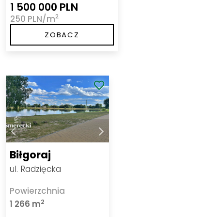
1 500 000 PLN
2
250 PLN/m
ZOBACZ
Biłgoraj
ul. Radzięcka
Powierzchnia
2
1 266 m