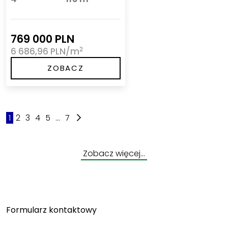
769 000 PLN
2
6 686,96 PLN/m
ZOBACZ
1
2
3
4
5
...
7
Zobacz więcej…
Formularz kontaktowy