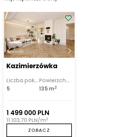
Kazimierzówka
Liczba pokoi
Powierzchnia
2
5
135 m
1 499 000 PLN
2
11 103,70 PLN/m
ZOBACZ