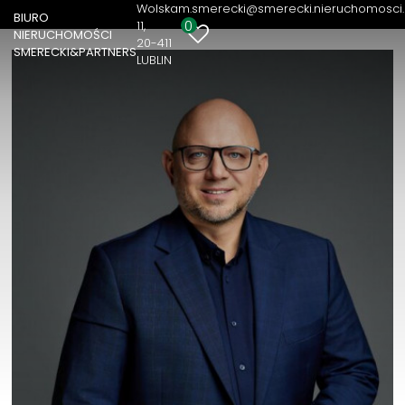
Wolska
m.smerecki@smerecki.nieruchomosci.
BIURO
0
11
NIERUCHOMOŚCI
20-411
SMERECKI&PARTNERS
LUBLIN