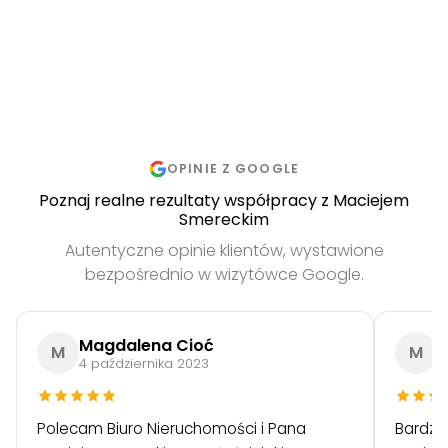
OPINIE Z GOOGLE
Poznaj realne rezultaty współpracy z Maciejem
Smereckim
Autentyczne opinie klientów, wystawione
bezpośrednio w wizytówce Google.
Magdalena Cioć
M
M
M
4 października 2023
4
Polecam Biuro Nieruchomości i Pana
Bardzo 