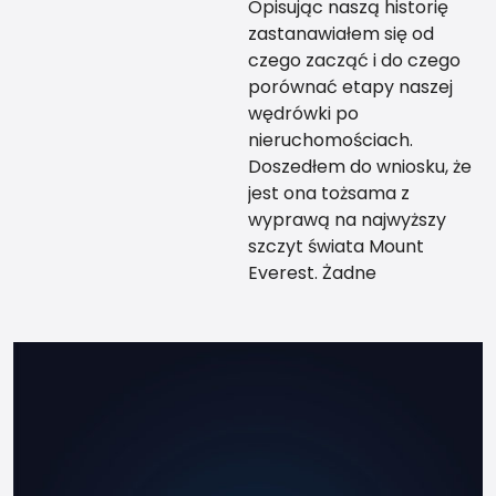
Opisując naszą historię
zastanawiałem się od
czego zacząć i do czego
porównać etapy naszej
wędrówki po
nieruchomościach.
Doszedłem do wniosku, że
jest ona tożsama z
wyprawą na najwyższy
szczyt świata Mount
Everest. Żadne
teoretyczne
przygotowanie nie da Ci
tego co przewodnik, który
zabierze Cię za rękę na
sam szczyt kilka razy, tak
abyś mógł w końcu sam,
udać się na swoją
wyprawę życia. Po jakimś