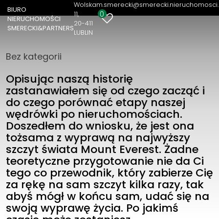
Wolska
m.smerecki@smerecki.nieruchomosci.
BIURO
0
11
NIERUCHOMOŚCI
BIURO NIERUCHOMOŚCI SMERECKI&PARTNERS
20-411
SMERECKI&PARTNERS
LUBLIN
Wolska 11
20-411 LUBLIN
Bez kategorii
691403403
m.smerecki@smerecki.nieruchomosci.pl
Opisując naszą historię
zastanawiałem się od czego zacząć i
do czego porównać etapy naszej
wędrówki po nieruchomościach.
Doszedłem do wniosku, że jest ona
tożsama z wyprawą na najwyższy
szczyt świata Mount Everest. Żadne
teoretyczne przygotowanie nie da Ci
tego co przewodnik, który zabierze Cię
za rękę na sam szczyt kilka razy, tak
abyś mógł w końcu sam, udać się na
swoją wyprawę życia. Po jakimś