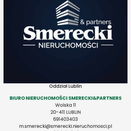
czasie może zostaniesz
przewodnikiem ale zależy
to od Ciebie samego i
twojej charyzmy. Zależy to
również od Twego
przewodnika, z którym
poszedłeś w góry pierwszy
raz.
Świadectwa
charakterystyki
energetycznej
Oddział Lublin
BIURO NIERUCHOMOŚCI SMERECKI&PARTNERS
Wolska 11
20-411 LUBLIN
691403403
m.smerecki@smerecki.nieruchomosci.pl