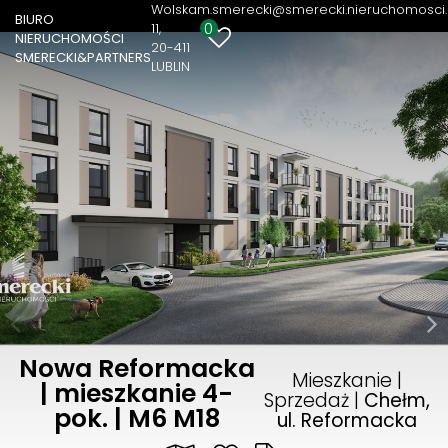
Wolska
m.smerecki@smerecki.nieruchomosci.
BIURO
0
11
NIERUCHOMOŚCI
20-411
SMERECKI&PARTNERS
LUBLIN
Nowa Reformacka
Mieszkanie |
| mieszkanie 4-
Sprzedaż |
Chełm,
pok. | M6 M18
ul. Reformacka