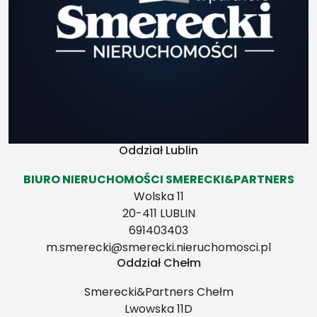
twojej charyzmy. Zależy to
również od Twego
przewodnika, z którym
poszedłeś w góry pierwszy
raz.
Świadectwa
charakterystyki
energetycznej
Oddział Lublin
BIURO NIERUCHOMOŚCI SMERECKI&PARTNERS
Wolska 11
20-411 LUBLIN
691403403
m.smerecki@smerecki.nieruchomosci.pl
Oddział Chełm
Smerecki&Partners Chełm
Lwowska 11D