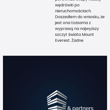
wędrówki po
nieruchomościach.
Doszedłem do wniosku, że
jest ona tożsama z
wyprawą na najwyższy
szczyt świata Mount
Everest. Żadne
teoretyczne
przygotowanie nie da Ci
tego co przewodnik, który
zabierze Cię za rękę na
sam szczyt kilka razy, tak
abyś mógł w końcu sam,
udać się na swoją
wyprawę życia. Po jakimś
czasie może zostaniesz
przewodnikiem ale zależy
to od Ciebie samego i