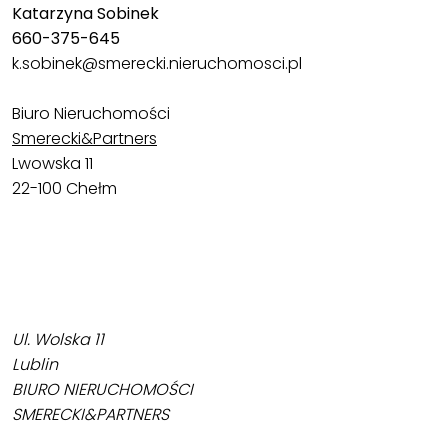
Katarzyna Sobinek
660-375-645
k.sobinek@smerecki.nieruchomosci.pl
Biuro Nieruchomości
Smerecki&Partners
Lwowska 11
22-100 Chełm
Ul. Wolska 11
Lublin
BIURO NIERUCHOMOŚCI
SMERECKI&PARTNERS