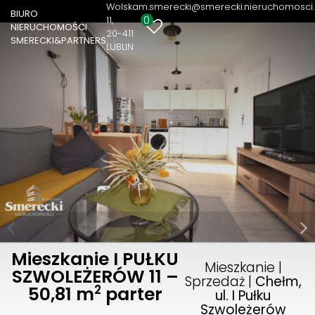
Wolska
m.smerecki@smerecki.nieruchomosci.
BIURO
0
11
NIERUCHOMOŚCI
20-411
SMERECKI&PARTNERS
LUBLIN
Mieszkanie I PUŁKU
Mieszkanie |
SZWOLEŻERÓW 11 –
Sprzedaż |
Chełm,
2
50,81 m
parter
ul. I Pułku
Szwoleżerów