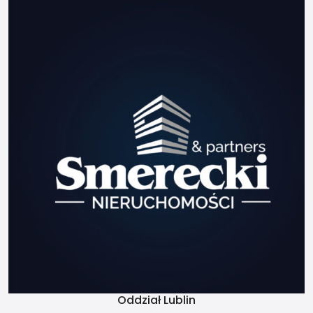
tego co przewodnik, który
zabierze Cię za rękę na
sam szczyt kilka razy, tak
abyś mógł w końcu sam,
udać się na swoją
wyprawę życia. Po jakimś
czasie może zostaniesz
przewodnikiem ale zależy
to od Ciebie samego i
twojej charyzmy. Zależy to
również od Twego
przewodnika, z którym
poszedłeś w góry pierwszy
raz.
Świadectwa
charakterystyki
energetycznej
Oddział Lublin