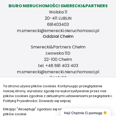
BIURO NIERUCHOMOŚCI SMERECKI&PARTNERS
Wolska 11
20-411 LUBLIN
691403403
m.smerecki@smerecki.nieruchomosci.pl
Oddział Chełm
Smerecki&Partners Chełm
Lwowska 11D
22-100 Chełm
tel. +48 691 403 403
m.smerecki@smerecki.nieruchomosci.pl
Kontakt
Ta strona używa plików cookies. Kontynuując przeglądanie
m.smerecki@smerecki.nieruchomosci.pl
naszej strony, wyrażasz zgodę na wykorzystywanie przez nas
plików cookies zgodnie z aktualnymi ustawieniami przeglądarki i
691403403
Polityką Prywatności.
Dowiedz się więcej
Znajdziesz nas tu
Klikając "Akceptuję" zgadasz się na wykorzystywanie przez nas
Hej! Chętnie Ci pomogę
plików cookie.