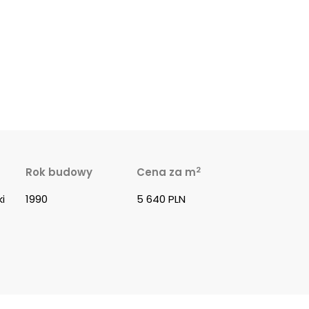
2
Rok budowy
Cena za m
i
1990
5 640 PLN