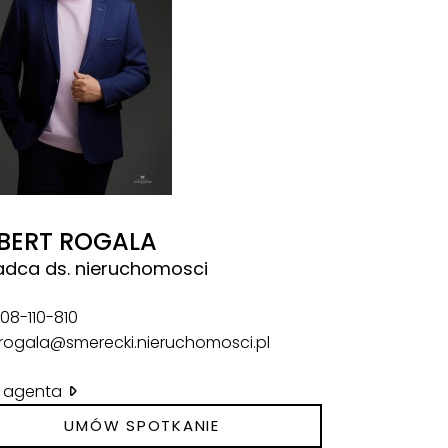
BERT ROGALA
adca ds. nieruchomosci
08-110-810
.rogala@smerecki.nieruchomosci.pl
il agenta
UMÓW SPOTKANIE