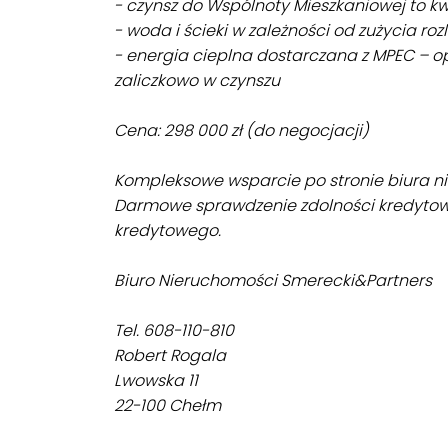
- czynsz do Wspólnoty Mieszkaniowej to kw
- woda i ścieki w zależności od zużycia ro
- energia cieplna dostarczana z MPEC – op
zaliczkowo w czynszu
Cena: 298 000 zł (do negocjacji)
Kompleksowe wsparcie po stronie biura n
Darmowe sprawdzenie zdolności kredyto
kredytowego.
Biuro Nieruchomości Smerecki&Partners
Tel. 608-110-810
Robert Rogala
Lwowska 11
22-100 Chełm