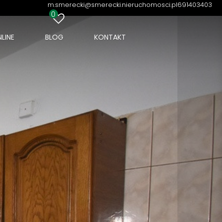
m.smerecki@smerecki.nieruchomosci.pl
691403403
0
LINE
BLOG
KONTAKT