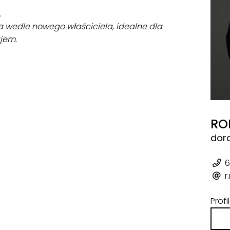
.
 wedle nowego właściciela, idealne dla
jem.
RO
dor
6
r
Prof