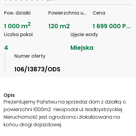
Pow. działki
Powierzchnia użytkowa
Cena
2
1 000 m
120 m2
1 699 000 PLN
Liczba pokoi
Ujęcie wody
4
Miejska
Numer oferty
106/13873/ODS
Opis
Prezentujemy Państwu na sprzedaż dom z działką o
powierzchni 1000m2 nieopodal ul. Nadbystrzyckiej.
Nieruchomość jest ogrodzona i zlokalizowana na
końcu drogi dojazdowej.