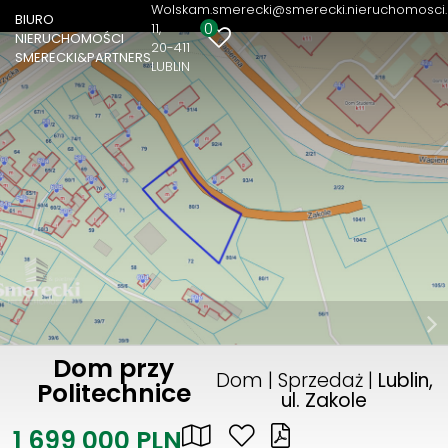
Wolska
m.smerecki@smerecki.nieruchomosci.
BIURO
0
11
NIERUCHOMOŚCI
20-411
SMERECKI&PARTNERS
LUBLIN
Dom przy
Dom | Sprzedaż |
Lublin,
Politechnice
ul. Zakole
1 699 000 PLN