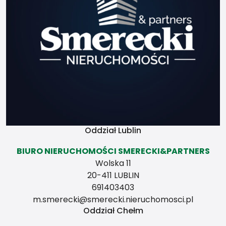
przewodnikiem ale zależy
to od Ciebie samego i
twojej charyzmy. Zależy to
również od Twego
przewodnika, z którym
poszedłeś w góry pierwszy
raz.
Świadectwa
charakterystyki
energetycznej
Oddział Lublin
BIURO NIERUCHOMOŚCI SMERECKI&PARTNERS
Wolska 11
20-411 LUBLIN
691403403
m.smerecki@smerecki.nieruchomosci.pl
Oddział Chełm