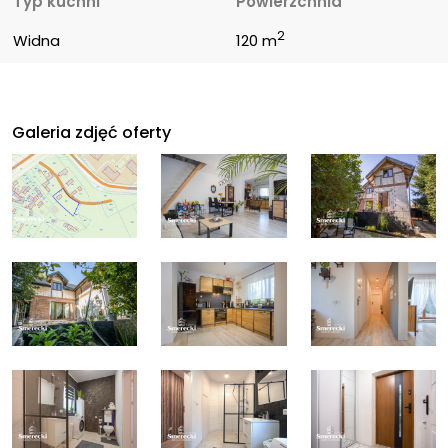
Typ kuchni
Powierzchnia
2
Widna
120 m
Galeria zdjęć oferty