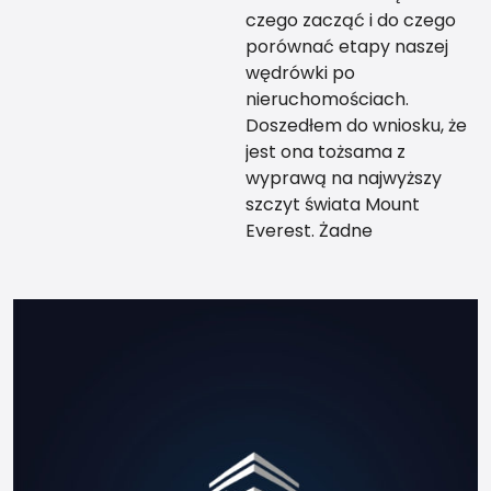
czego zacząć i do czego
porównać etapy naszej
wędrówki po
nieruchomościach.
Doszedłem do wniosku, że
jest ona tożsama z
wyprawą na najwyższy
szczyt świata Mount
Everest. Żadne
teoretyczne
przygotowanie nie da Ci
tego co przewodnik, który
zabierze Cię za rękę na
sam szczyt kilka razy, tak
abyś mógł w końcu sam,
udać się na swoją
wyprawę życia. Po jakimś
czasie może zostaniesz