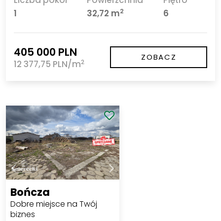
2
1
32,72 m
6
405 000 PLN
ZOBACZ
2
12 377,75 PLN/m
Bończa
Dobre miejsce na Twój
biznes