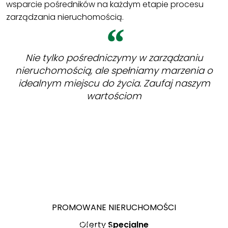
wsparcie pośredników na każdym etapie procesu
zarządzania nieruchomością.
Nie tylko pośredniczymy w zarządzaniu
nieruchomością, ale spełniamy marzenia o
idealnym miejscu do życia. Zaufaj naszym
wartościom
ZOBACZ
Lublin
Wereszcze
ul.
PROMOWANE NIERUCHOMOŚCI
Duże
Pielęgniarek
349 000 PLN
67 000 PLN
Działka
Gotowy do
Oferty
Specjalne
2
7 489,27 PLN/m
Panasówka