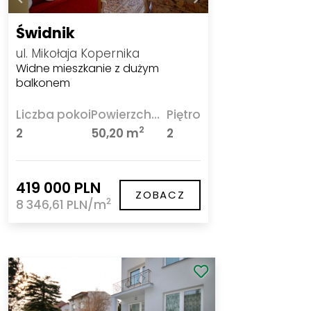
Świdnik
ul. Mikołaja Kopernika
Widne mieszkanie z dużym
balkonem
Liczba pokoi
Powierzchnia
Piętro
2
2
50,20 m
2
419 000 PLN
ZOBACZ
2
8 346,61 PLN/m