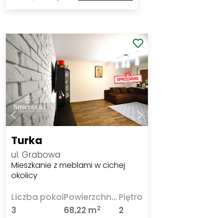
Turka
ul. Grabowa
Mieszkanie z meblami w cichej
okolicy
Liczba pokoi
Powierzchnia
Piętro
2
3
68,22 m
2