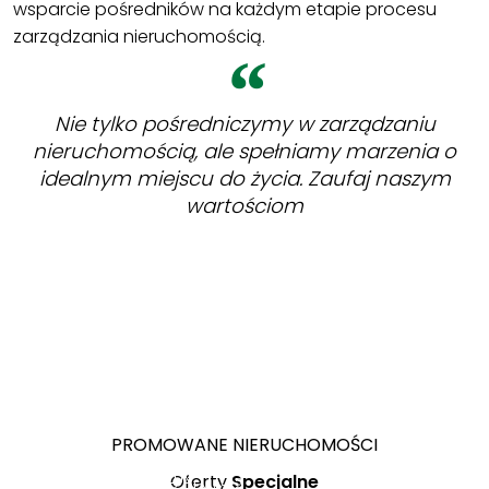
wsparcie pośredników na każdym etapie procesu
zarządzania nieruchomością.
Nie tylko pośredniczymy w zarządzaniu
nieruchomością, ale spełniamy marzenia o
idealnym miejscu do życia. Zaufaj naszym
wartościom
ZOBACZ
Lublin
Wereszcze
ul.
PROMOWANE NIERUCHOMOŚCI
Duże
Pielęgniarek
349 000 PLN
67 000 PLN
Działka
Gotowy do
Oferty
Specjalne
2
7 489,27 PLN/m
Panasówka