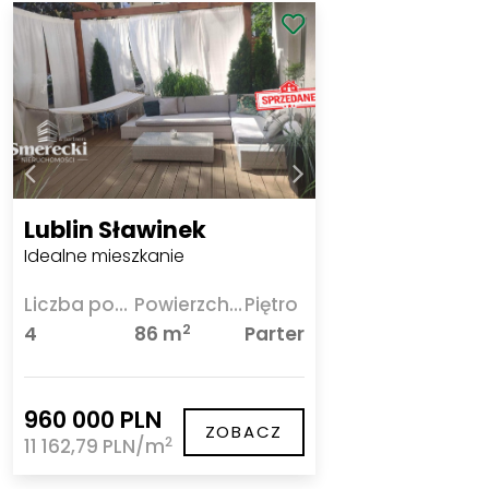
Lublin Sławinek
Idealne mieszkanie
Liczba pokoi
Powierzchnia
Piętro
2
4
86 m
Parter
960 000 PLN
ZOBACZ
2
11 162,79 PLN/m