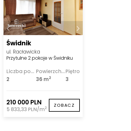
Świdnik
ul. Racławicka
Przytulne 2 pokoje w Świdniku
Liczba pokoi
Powierzchnia
Piętro
2
2
36 m
3
210 000 PLN
ZOBACZ
2
5 833,33 PLN/m