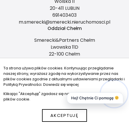
Wolska 11
20-411 LUBLIN
691403403
m.smerecki@smerecki.nieruchomosci.pl
Oddział Chełm
Smerecki&Partners Chełm
Lwowska 11D
22-100 Chełm
tel. +48 691 403 403
m.smerecki@smerecki.nieruchomosci.pl
Ta strona używa plików cookies. Kontynuując przeglądanie
naszej strony, wyrażasz zgodę na wykorzystywanie przez nas
Kontakt
plików cookies zgodnie z aktualnymi ustawieniami przeglądarki i
Polityką Prywatności.
Dowiedz się więcej
m.smerecki@smerecki.nieruchomosci.pl
Klikając "Akceptuję" zgadasz się na wykorzystywanie przez nas
691403403
Hej! Chętnie Ci pomogę
plików cookie.
Znajdziesz nas tu
AKCEPTUJĘ