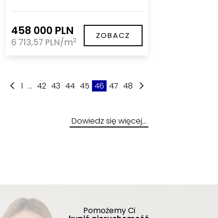
458 000 PLN
ZOBACZ
2
6 713,57 PLN/m
1
...
42
43
44
45
46
47
48
Dowiedz się więcej…
Pomożemy Ci