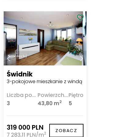
Świdnik
3-pokojowe mieszkanie z windą
Liczba pokoi
Powierzchnia
Piętro
2
3
43,80 m
5
319 000 PLN
ZOBACZ
2
7 283,11 PLN/m