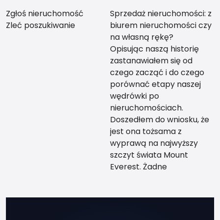
Zgłoś nieruchomość
Sprzedaż nieruchomości: z
Zleć poszukiwanie
biurem nieruchomości czy
na własną rękę?
Opisując naszą historię
zastanawiałem się od
czego zacząć i do czego
porównać etapy naszej
wędrówki po
nieruchomościach.
Doszedłem do wniosku, że
jest ona tożsama z
wyprawą na najwyższy
szczyt świata Mount
Everest. Żadne
teoretyczne
przygotowanie nie da Ci
tego co przewodnik, który
zabierze Cię za rękę na