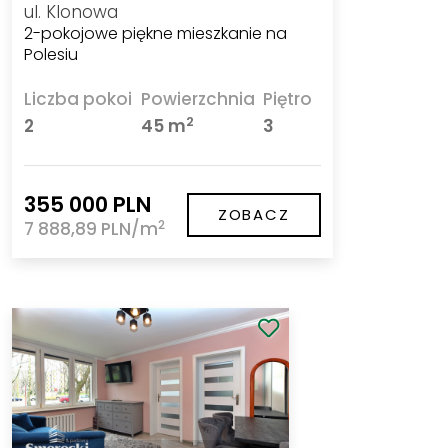
ul. Klonowa
2-pokojowe piękne mieszkanie na
Polesiu
Liczba pokoi
Powierzchnia
Piętro
2
2
45 m
3
355 000 PLN
ZOBACZ
2
7 888,89 PLN/m