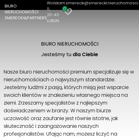
nieruchomość
Wolska
m.smerecki@smerecki.nieruchomosci.
BIURO
0
11
NIERUCHOMOŚCI
20-411
SMERECKI&PARTNERS
LUBLIN
BIURO NIERUCHOMOŚCI
Jesteśmy tu
dla Ciebie
Nasze biuro nieruchomości premium specjalizuje się w
nieruchomościach o najwyższym standardzie.
Jesteśmy ludźmi z pasją, których misją jest wsparcie
swoich klientów w znalezieniu własnego miejsca na
ziemi. Zrzeszamy specjalistów z najlepszym
doświadczeniem w branży. W naszym biurze
uczciwość oraz zaufanie jest równie istotne, jak
skuteczność i zaangażowanie naszych
profesjonalistów. Ufając nam, możesz liczyć na