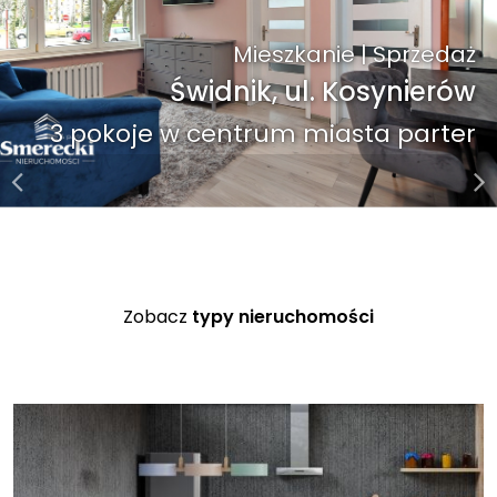
Mieszkanie | Sprzedaż
Świdnik, ul. Racławicka
Przytulne 2 pokoje w Świdniku
Zobacz
typy nieruchomości