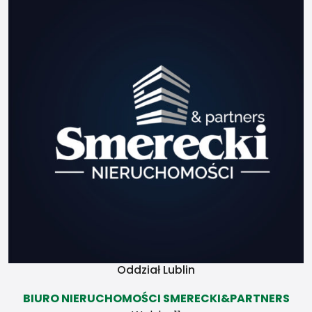
sam szczyt kilka razy, tak
abyś mógł w końcu sam,
udać się na swoją
wyprawę życia. Po jakimś
czasie może zostaniesz
przewodnikiem ale zależy
to od Ciebie samego i
twojej charyzmy. Zależy to
również od Twego
przewodnika, z którym
poszedłeś w góry pierwszy
raz.
Świadectwa
charakterystyki
energetycznej
Oddział Lublin
BIURO NIERUCHOMOŚCI SMERECKI&PARTNERS