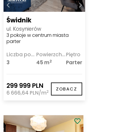
Świdnik
ul. Kosynierów
3 pokoje w centrum miasta
parter
Liczba pokoi
Powierzchnia
Piętro
2
3
45 m
Parter
299 999 PLN
ZOBACZ
2
6 666,64 PLN/m