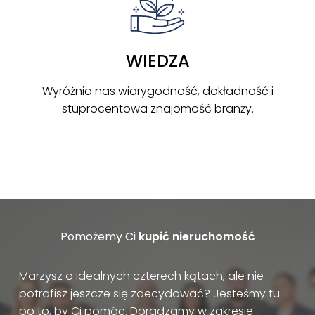
WIEDZA
Wyróżnia nas wiarygodność, dokładność i
stuprocentowa znajomość branży.
Pomożemy Ci
kupić nieruchomość
Marzysz o idealnych czterech kątach, ale nie
potrafisz jeszcze się zdecydować? Jesteśmy tu
po to, by Ci pomóc. Doradzamy w zakresie