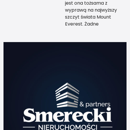
jest ona tożsama z
wyprawą na najwyższy
szczyt świata Mount
Everest. Żadne
teoretyczne
przygotowanie nie da Ci
tego co przewodnik, który
zabierze Cię za rękę na
sam szczyt kilka razy, tak
abyś mógł w końcu sam,
udać się na swoją
wyprawę życia. Po jakimś
czasie może zostaniesz
przewodnikiem ale zależy
to od Ciebie samego i
twojej charyzmy. Zależy to
również od Twego
przewodnika, z którym
poszedłeś w góry pierwszy