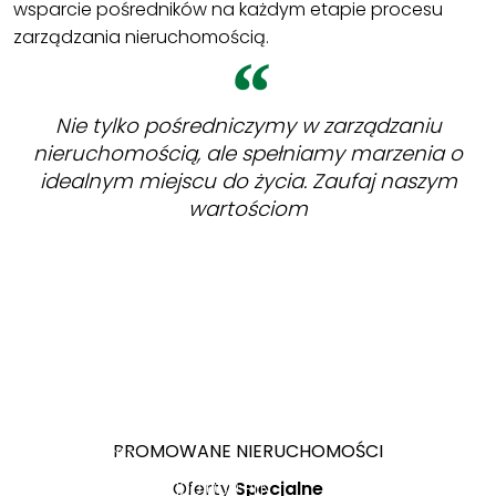
wsparcie pośredników na każdym etapie procesu
zarządzania nieruchomością.
Nie tylko pośredniczymy w zarządzaniu
nieruchomością, ale spełniamy marzenia o
idealnym miejscu do życia. Zaufaj naszym
wartościom
ZOBACZ
Janów
PROMOWANE NIERUCHOMOŚCI
Lublin Dziesiąta
Działka
ul. Aleksandra
Lublin
Lublin
220 000 PLN
rolna 30
Oferty
Specjalne
1 100 000 PLN
Świętochowskiego
Rudnik
Rudnik