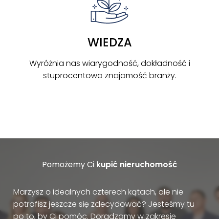
WIEDZA
Wyróżnia nas wiarygodność, dokładność i
stuprocentowa znajomość branży.
Pomożemy Ci
kupić nieruchomość
Marzysz o idealnych czterech kątach, ale nie
potrafisz jeszcze się zdecydować? Jesteśmy tu
po to, by Ci pomóc. Doradzamy w zakresie