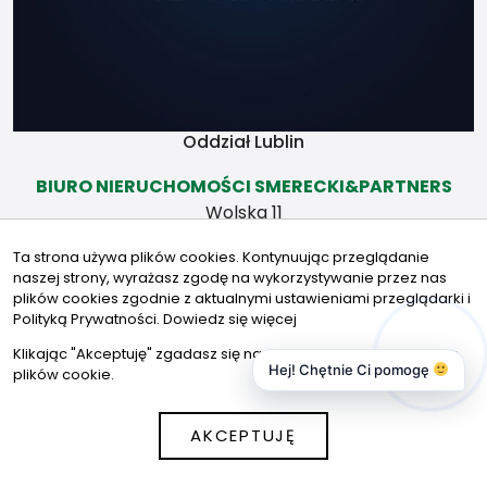
raz.
Świadectwa
charakterystyki
energetycznej
Oddział Lublin
BIURO NIERUCHOMOŚCI SMERECKI&PARTNERS
Wolska 11
20-411 LUBLIN
Ta strona używa plików cookies. Kontynuując przeglądanie
691403403
naszej strony, wyrażasz zgodę na wykorzystywanie przez nas
m.smerecki@smerecki.nieruchomosci.pl
plików cookies zgodnie z aktualnymi ustawieniami przeglądarki i
Oddział Chełm
Polityką Prywatności.
Dowiedz się więcej
Klikając "Akceptuję" zgadasz się na wykorzystywanie przez nas
Smerecki&Partners Chełm
Hej! Chętnie Ci pomogę
plików cookie.
Lwowska 11D
22-100 Chełm
AKCEPTUJĘ
tel. +48 691 403 403
m.smerecki@smerecki.nieruchomosci.pl