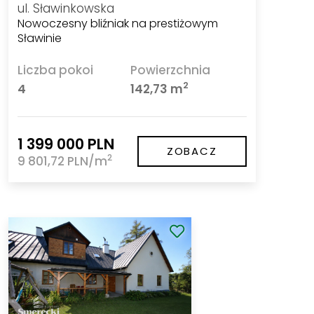
ul. Sławinkowska
Nowoczesny bliźniak na prestiżowym
Sławinie
Liczba pokoi
Powierzchnia
2
4
142,73 m
1 399 000 PLN
ZOBACZ
2
9 801,72 PLN/m