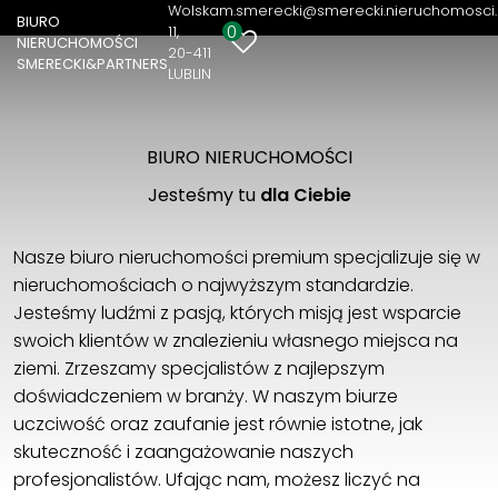
nieruchomość
Wolska
m.smerecki@smerecki.nieruchomosci.
BIURO
0
11
NIERUCHOMOŚCI
20-411
SMERECKI&PARTNERS
LUBLIN
BIURO NIERUCHOMOŚCI
Jesteśmy tu
dla Ciebie
Nasze biuro nieruchomości premium specjalizuje się w
nieruchomościach o najwyższym standardzie.
Jesteśmy ludźmi z pasją, których misją jest wsparcie
swoich klientów w znalezieniu własnego miejsca na
ziemi. Zrzeszamy specjalistów z najlepszym
doświadczeniem w branży. W naszym biurze
uczciwość oraz zaufanie jest równie istotne, jak
skuteczność i zaangażowanie naszych
profesjonalistów. Ufając nam, możesz liczyć na