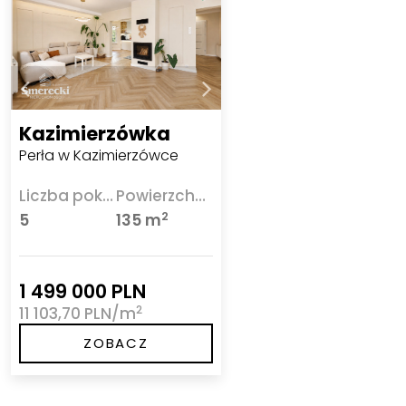
Kazimierzówka
Perła w Kazimierzówce
Liczba pokoi
Powierzchnia
2
5
135 m
1 499 000 PLN
2
11 103,70 PLN/m
ZOBACZ