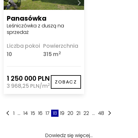
Panasówka
Leśniczówka z duszą na
sprzedaż
Liczba pokoi
Powierzchnia
2
10
315 m
1 250 000 PLN
ZOBACZ
2
3 968,25 PLN/m
1
...
14
15
16
17
18
19
20
21
22
...
48
Dowiedz się więcej…