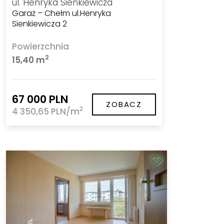
ul. Henryka Sienkiewicza
Garaż – Chełm ul.Henryka
Sienkiewicza 2
Powierzchnia
2
15,40 m
67 000 PLN
ZOBACZ
2
4 350,65 PLN/m